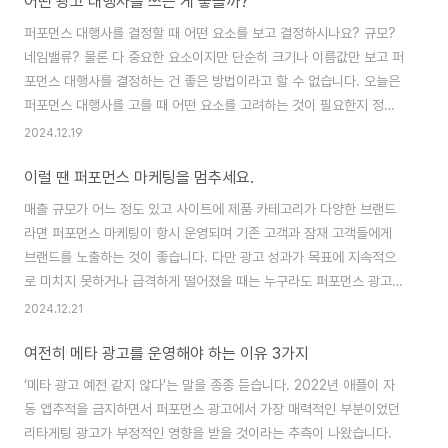
어떤 광고 대행사를 쓰는 게 좋을까?
하고자 하는 ‘목표’인데요. 기업 유형에 따라 다양한 목표가 있지만 대
부분의 이커머스 브랜드는 매출 극대화를 목표로 가지고 있습니다. 제
퍼포먼스 대행사를 결정할 때 어떤 요소를 보고 결정하시나요? 규모?
가 담당했던 브랜드E도 크게 다르지 않았습니다. 매출 극대화를 목표로
네임밸류? 물론 다 중요한 요소이지만 단순히 크기나 이름값만 보고 퍼
이미 대행사도 써보셨지만 충분히 만족스러운 결과가 나오고 있지 않았
포먼스 대행사를 결정하는 건 좋은 방법이라고 할 수 없습니다. 오늘은
죠. 브랜드E가 운영하고 있는 모든..
퍼포먼스 대행사를 고를 때 어떤 요소를 고려하는 것이 필요한지 정리
해 봤습니다.우리 브랜드와 유사한 레퍼런스가 있는가?첫 번째로 고려
2024.12.19
해야 할 요소는 바로 유사업계 레퍼런스입니다. 퍼포먼스 마케팅의 본
이럴 땐 퍼포먼스 마케팅을 멈추세요.
질은 상품이나 서비스에 따라 크게 달라지지 않습니다. 하지만 시즌 이
슈나 매체 전략 등 다양한 요소는 업계 특성에 영향을 받을 수밖에 없습
매출 규모가 어느 정도 있고 사이트에 제품 카테고리가 다양한 브랜드
니다. 4,900원짜리 생필품을 광고하는 것과 4,900만 원짜리 명품을
라면 퍼포먼스 마케팅이 항시 운영되며 기존 고객과 잠재 고객들에게
광고하는 방법이 완벽하게 동일할 순 없는 거죠. 그러니 대행사 사이트
브랜드를 노출하는 것이 좋습니다. 다만 광고 성과가 목표에 지속적으
와 검색을 통해 해당 대행사가..
로 미치지 못하거나 급격하게 떨어졌을 때는 누구라도 퍼포먼스 광고를
끄는 결정을 하게 될 텐데요. 오늘은 그 외에도 퍼포먼스 광고를 잠시
2024.12.21
꺼야 하는 경우를 알아보겠습니다.사이트가 아직 정비되지 않았을
여전히 메타 광고를 운영해야 하는 이유 3가지
때‘사이트’라 함은 여러 가지를 포함합니다. 제품 상세페이지의 퀄리티
일 수도 있고 사이트 전체를 구성하는 프레임부터 사용된 이미지, 회원
‘메타 광고 예전 같지 않다’는 말을 종종 듣습니다. 2022년 애플이 자
가입이나 구매전환에 이르는 퍼널의 완성도가 될 수도 있습니다. 이런
동 앱추적을 금지하면서 퍼포먼스 광고에서 가장 매력적인 부분이었던
것들이 종합적으로 일정 수준에 이르지 못한다면 퍼포먼스 광고를 끄셔
리타게팅 광고가 부정적인 영향을 받을 것이라는 추측이 나왔습니다.