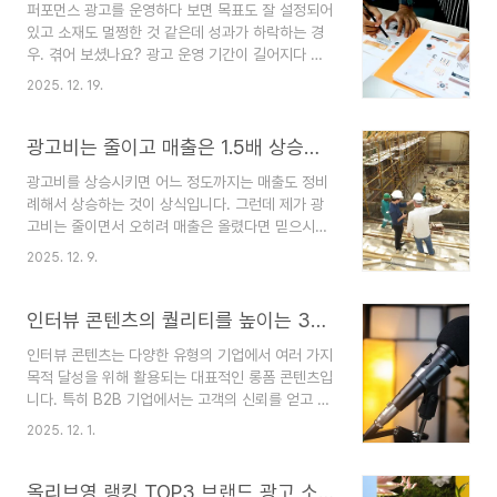
퍼포먼스 광고를 운영하다 보면 목표도 잘 설정되어
의미합니다. 단어의 어감이 강렬하다 보니 마치 벼
있고 소재도 멀쩡한 것 같은데 성과가 하락하는 경
락처럼 닥칠 일 같지만 엄밀히 말하면 우리 모두는
우. 겪어 보셨나요? 광고 운영 기간이 길어지다 보
제로클릭을 향해 가는 과정 중에 있습니다. 그 이유
면 한 번쯤은 이런 당황스러운 상황을 마주하게 되
는 몇 년 만에 AI를 이용해 제품과 서비스를 검색하
2025. 12. 19.
는데요. 어떤 경우에 이런 상황이 발생할 수 있는지,
고 추천받는 일은 일상이 되었기 때문입니다.
그리고 어떻게 대처하면 좋은지 알아보겠습니다.소
ChatGPT의 주간 활성 사용자 수는 2023년 10월
재의 수명이 다했을 수 있습니다.메타나 구글 같은
광고비는 줄이고 매출은 1.5배 상승시킨 퍼포먼스 마케팅 개선 방법
부터 2025년 ..
디스플레이 광고 매체를 활용할 때 광고 소재가 성
광고비를 상승시키면 어느 정도까지는 매출도 정비
과에 큰 영향을 주는 것은 마케터라면 누구나 아는
례해서 상승하는 것이 상식입니다. 그런데 제가 광
사실입니다. 여러 개의 소재 중에서 가장 높은 성과
고비는 줄이면서 오히려 매출은 올렸다면 믿으시겠
가 나오는 소재를 ‘위닝 소재’라고 부르곤 하는데요.
나요? 그것도 대단한 방법 없이 단 하나의 변경 만
아무리 성과가 좋은 위닝 소재라도 영원히 높은 성
2025. 12. 9.
으로요. 오늘은 그 얘기를 해보려고 합니다.문제 확
과를 내기는 어려워요. 지정해 둔 목푯값에 맞게 매
인: 잘못 설정된 매체 목표저는 퍼포먼스 마케팅 의
체가 찾아갈 수 있는 고객의 숫자는 한정되어 있고,
뢰가 들어오면 가장 먼저 제가 해결해야 할 문제가
인터뷰 콘텐츠의 퀄리티를 높이는 3가지 원칙
하나의 소재를..
무엇인지 확인합니다. 그리고 그 과정에서 중요한
인터뷰 콘텐츠는 다양한 유형의 기업에서 여러 가지
건 브랜드가 달성하고자 하는 ‘목표’인데요. 기업 유
목적 달성을 위해 활용되는 대표적인 롱폼 콘텐츠입
형에 따라 다양한 목표가 있지만 대부분의 이커머스
니다. 특히 B2B 기업에서는 고객의 신뢰를 얻고 직
브랜드는 매출 극대화를 목표로 가지고 있습니다.
접적인 리드 수집에 큰 영향을 주는 콘텐츠이기도
제가 담당했던 브랜드E도 크게 다르지 않았습니다.
2025. 12. 1.
한데요. 오늘은 제가 50건 넘는 인터뷰 콘텐츠를
매출 극대화를 목표로 이미 대행사도 써보셨지만 충
제작하면서 ‘이것만은 지키면 좋다!’라고 느낀 세 가
분히 만족스러운 결과가 나오고 있지 않았죠. 브랜
지 원칙을 정리해 보겠습니다.원칙1. 목표부터 정의
올리브영 랭킹 TOP3 브랜드 광고 소재 비교 분석
드E가 운영하고 있는 모든..