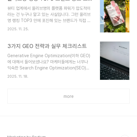
하세요.모든 마케팅 활동이 그렇듯 인터뷰 콘텐츠
뷰티 업계에서 올리브영의 플랫폼 파워가 압도적이
또한 달성하고자 하는 목표부터 정해야 합니다. 목
라는 건 누구나 알고 있는 사실입니다. 그런 올리브
표를 정하면 그 목표를 달성하기 위해 글에 담겨야
영 랭킹 TOP3 안에 포진해 있는 브랜드가 직접 운
할 키워드가 나오고, 키워드가 나오면 인터뷰이에게
영하고 있는 광고 소재, 무엇인지 궁금하지 않으신
해야 할 질문도 자연스럽게 정리됩니다. 예를 들어
2025. 11. 25.
가요? 그래서 오늘 기준 올리브영 랭킹 1, 2, 3위에
내가 B2B SaaS 기업의 마케터이고 인터뷰 콘텐츠
랭크되어 있는 더마토리, 메디힐, 달바의 메타 광고
의 목표가 ‘리드 수집’이라면 인터뷰이에게 우리 서
소재를 3개씩 가져와서 비교 분석해 보려고 합니
3가지 GEO 전략과 실무 체크리스트
비스를 통해 ..
다.1위 더마토리, 클리셰 소재에 도경수로 마무리랭
Generative Engine Optimization(이하 GEO)
킹 1, 2, 3위를 휩쓸며 압도적인 모습을 보이고 있는
에 대해서 들어보셨나요? 마케터들에게는 너무나
더마토리의 광고 소재를 봤을 때 딱 떠오르는 단어
익숙한 Search Engine Optimization(SEO)의
는 ‘뷰티 광고스럽다.’입니다. Before vs After 이
‘Search’가 ‘Generative’로 바뀐 AI 버전 용어입
미지와 사용감을 보여주는 2번 소재. 제품의 특징과
2025. 11. 18.
니다. 몇 년 만에 일반인들도 AI를 통해 정보를 찾는
함께 소비자 리뷰가 첨가된 것 같은 3번 소재는 뷰
일이 일상이 되었는데요. 이미 다가온 미래, GEO에
티 업계 디스플레이 광고에 1, 2종 정..
대해서 요약정리하고 실질적으로 지금 당장 무엇을
more
해야 하는지 정리해 드릴게요. *이 글은 frase.io
에서 발행한 What is Generative Engine
Optimization(GEO)? Complete Guide 2025
를 참고했습니다.GEO가 뭐고 왜 중요해?GEO 간
단 요약GEO는 ChatGPT, Perplexity, Google
AI Ov..